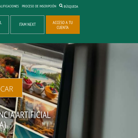
ALIFICACIONES
PROCESO DE INSCRIPCIÓN
BÚSQUEDA
AL
ACCESO A TU
ITAM NEXT
CUENTA
CIA ARTIFICIAL
A)