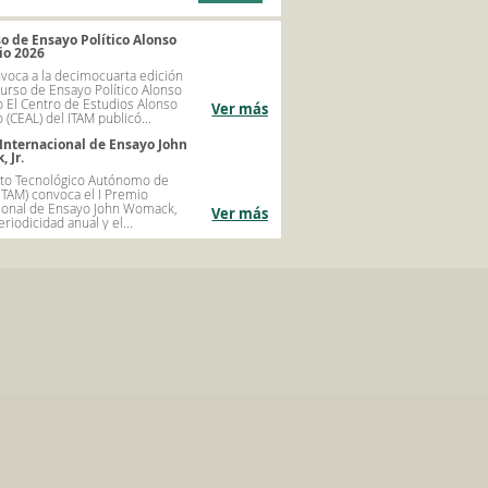
o de Ensayo Político Alonso
io 2026
voca a la decimocuarta edición
urso de Ensayo Político Alonso
 El Centro de Estudios Alonso
Ver más
 (CEAL) del ITAM publicó...
Internacional de Ensayo John
 Jr.
tuto Tecnológico Autónomo de
ITAM) convoca el I Premio
ional de Ensayo John Womack,
Ver más
eriodicidad anual y el...
diplomados_itam
ITAM Diplomados
S