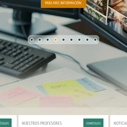
PARA MÁS INFORMACIÓN:
•
•
•
•
•
•
•
•
•
NUESTROS PROFESORES
NOTICIA
ÓCELOS
CONÓCELOS