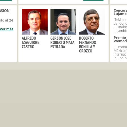
RSION
Concurs
Lujamb
ITAM con
to al 24
del Conc
Lujambio
Ver más
Lujambio
Premio 
ALFREDO
GERSON JOSE
ROBERTO
Womack,
IZAGUIRRE
ROBERTO MATA
FERNANDO
CASTRO
ESTRADA
BONILLA Y
El Insti
México (
OROZCO
Internac
Jr. Con p
arrolloejecutivo@itam.mx
/DiplomadosITAM
@diplomadositam
PREVIO AVISO. EL ITAM SE RESERVA EL DERECHO DE POSPONER O CANCELAR LOS PROGRAMA