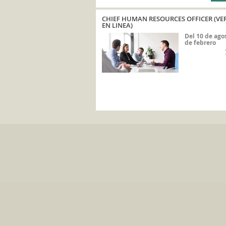
CHIEF HUMAN RESOURCES OFFICER (VE
EN LINEA)
Del 10 de agos
de febrero
des
52 55 56284185
PROGRAMACIÓN Y PRECIOS SUJETOS A CAMBIOS SIN 