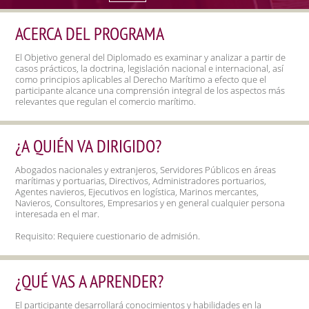
PROGRAMAS EJECUTIVOS
ACERCA DEL PROGRAMA
EL ITAM PARA TU EMPRESA
El Objetivo general del Diplomado es examinar y analizar a partir de
casos prácticos, la doctrina, legislación nacional e internacional, así
como principios aplicables al Derecho Marítimo a efecto que el
participante alcance una comprensión integral de los aspectos más
ITAM DIGITAL EXED
¿A QUIÉN VA DIRIGIDO?
ITAM NEXT
Abogados nacionales y extranjeros, Servidores Públicos en áreas
marítimas y portuarias, Directivos, Administradores portuarios,
ACCESO A TU CUENTA
Agentes navieros, Ejecutivos en logística, Marinos mercantes,
Navieros, Consultores, Empresarios y en general cualquier persona
interesada en el mar.
Requisito: Requiere cuestionario de admisión.
¿QUÉ VAS A APRENDER?
El participante desarrollará conocimientos y habilidades en la