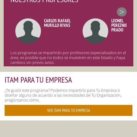
>
CARLOS RAFAEL
LEONEL
MURILLO RIVAS
PEREZNIETO DE
PRADO
Los programas se impartirán por profesores especializados en el
área, es posible que no todos se muestren en este listado y haya
cambios sin previo aviso.
ITAM PARA TU EMPRESA
¿Te gustó este programa? Podemos impartirlo para Tu Empresa o
diseñar alguno de acuerdo a las necesidades de Tu Organización,
pregúntanos cómo.
VER ITAM PARA TU EMPRESA