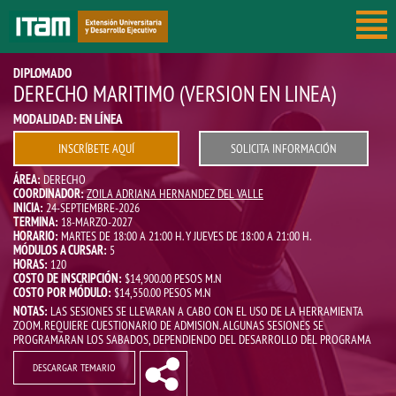
DIPLOMADO
DERECHO MARITIMO (VERSION EN LINEA)
ACERCA DEL ITAM
MODALIDAD: EN LÍNEA
PROFESORES
INSCRÍBETE AQUÍ
SOLICITA INFORMACIÓN
CALENDARIO
ÁREA:
DERECHO
CONTACTO
COORDINADOR:
ZOILA ADRIANA HERNANDEZ DEL VALLE
INICIA:
24-SEPTIEMBRE-2026
UBICACIÓN
TERMINA:
18-MARZO-2027
HORARIO:
MARTES DE 18:00 A 21:00 H. Y JUEVES DE 18:00 A 21:00 H.
CONSULTA CALIFICACIONES
MÓDULOS A CURSAR:
5
HORAS:
120
PROCESO DE INSCRIPCIÓN
COSTO DE INSCRIPCIÓN:
$14,900.00 PESOS M.N
COSTO POR MÓDULO:
$14,550.00 PESOS M.N
BÚSQUEDA
NOTAS:
LAS SESIONES SE LLEVARAN A CABO CON EL USO DE LA HERRAMIENTA
ZOOM. REQUIERE CUESTIONARIO DE ADMISION. ALGUNAS SESIONES SE
PROGRAMARAN LOS SABADOS, DEPENDIENDO DEL DESARROLLO DEL PROGRAMA
DIPLOMADOS Y CURSOS
DESCARGAR TEMARIO